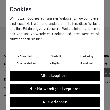
Cookies
Wir nutzen Cookies auf unserer Website. Einige von diesen
sind essenziell, während andere uns helfen, diese Website
und Ihre Erfahrung zu verbessern. Weitere Informationen zu
den von uns verwendeten Cookies und Ihren Rechten als
Nutzer finden Sie hier:
Daten­schutz­erklärung
Impressum
KONTO & ANMELDUNG
RECHTLICHES
Essenziell
Statistik
Marketing
Externe Medien
PayPal
Funktional
Anmelden
Widerrufs­recht
Registrieren
Vertrag wi
Alle akzeptieren
EINKAUFEN
Daten­schutz­erkl
Merkliste
Nur Notwendige akzeptieren
AGB
Warenkorb
/
Kasse
Impressum
Alle ablehnen