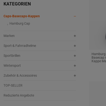
KATEGORIEN
e
e
s
Caps-Basecaps-Kappen
Hamburg Cap
Marken
Sport-& Fahrradhelme
Hamburg H
Sportbrillen
Basecap 
Kappe Ma
Wintersport
Zubehör & Accessoires
TOP-SELLER
Reduzierte Angebote