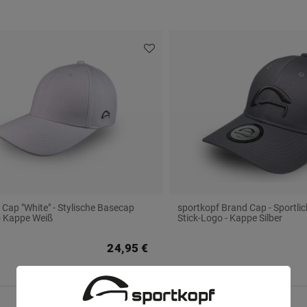
 Cap "White" - Stylische Basecap
sportkopf Brand Cap - Sportli
 - Kappe Weiß
Stick-Logo - Kappe Silber
24,95 €