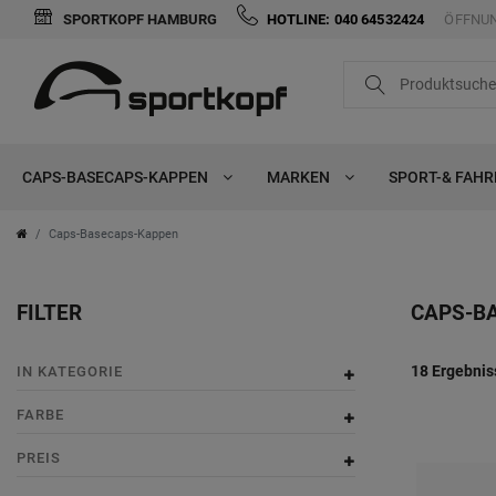
SPORTKOPF HAMBURG
HOTLINE: 040 64532424
ÖFFNUN
FILTER
i
n
CAPS-BASECAPS-KAPPEN
MARKEN
SPORT-& FAH
K
a
Caps-Basecaps-Kappen
t
FILTER
CAPS-B
e
g
F
P
18 Ergebnis
IN KATEGORIE
o
a
r
FARBE
r
r
e
PREIS
i
b
i