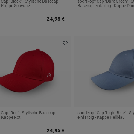
 Cap "Black" - Stylische Basecap
sportkopf Cap "Dark Green" - S
 - Kappe Schwarz
Basecap einfarbig - Kappe Du
24,95 €
 Cap "Red" - Stylische Basecap
sportkopf Cap "Light Blue" - S
 - Kappe Rot
einfarbig - Kappe Hellblau
24,95 €