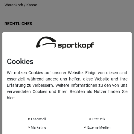
Warenkorb
/
Kasse
RECHTLICHES
Widerrufs­recht
Vertrag widerrufen
Daten­schutz­erklärung
Cookies
AGB
Wir nutzen Cookies auf unserer Website. Einige von diesen sind
Impressum
essenziell, während andere uns helfen, diese Website und Ihre
Erfahrung zu verbessern. Weitere Informationen zu den von uns
verwendeten Cookies und Ihren Rechten als Nutzer finden Sie
INFORMATIONEN
hier:
Über uns
Daten­schutz­erklärung
Impressum
Sportkopf Hamburg
Rücksendungen FAQ
Essenziell
Statistik
Hinweise zur Batterieentsorgung
Marketing
Externe Medien