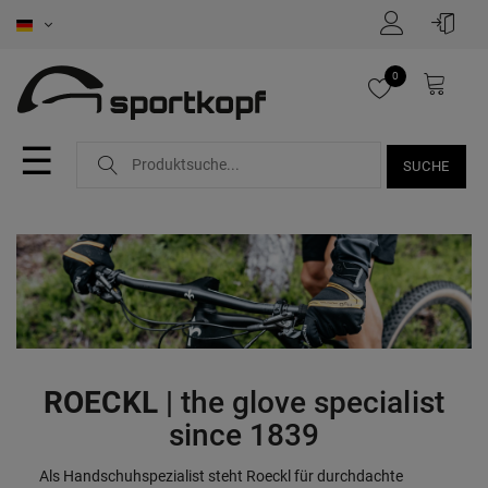
FILTER
0
i
n
☰
SUCHE
K
a
t
e
g
F
P
ROECKL
| the glove specialist
o
a
r
since 1839
r
r
e
Als Handschuhspezialist steht Roeckl für durchdachte
i
b
i