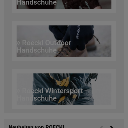
Handschuhe
Roeckl Outdoor
Handschuhe
Roeckl Wintersport
Handschuhe
Neuheiten von ROECKL