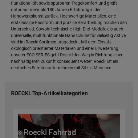
Funktionalität sowie spürbaren Tragekomfort und greift
dafür auf mehr als 180 Jahren Erfahrung in der
e
e
s
Handwerkskunst zurück. Hochwertige Materialien, eine
erstklassige Passform und präzise Verarbeitung machen den
Unterschied. Sowohl technische High-End-Modelle als auch
universelle, multifunktionale Handschuhe für vielseitig Aktive
sind im Roeckl Sortiment abgedeckt. Mit dem Einsatz
ökologisch orientierter Materialien und einer Erweiterung
unserer ECO.SERIES geht Roeckl den Weg in Richtung einer
nachhaltigeren Zukunft konsequent weiter. Roeckl ist ein
deutsches Familienunternehmen mit Sitz in München.
ROECKL Top-Artikelkategorien
Roeckl Fahrrad