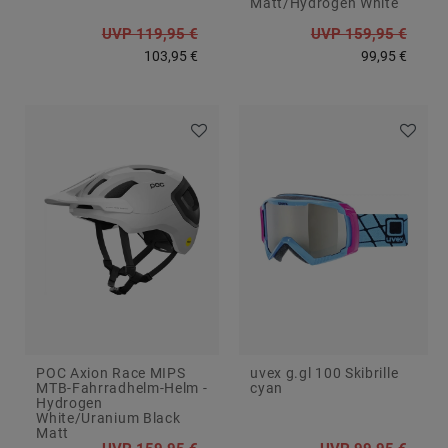
Matt/Hydrogen White
UVP 119,95 €
UVP 159,95 €
103,95 €
99,95 €
POC Axion Race MIPS
uvex g.gl 100 Skibrille
MTB-Fahrradhelm-Helm -
cyan
Hydrogen
White/Uranium Black
Matt