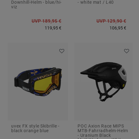
Downhill-Helm - blue/hi-
- white mat / L40
viz
UVP 189,95 €
UVP 129,90 €
119,95 €
106,95 €
uvex FX style Skibrille -
POC Axion Race MIPS
black orange blue
MTB-Fahrradhelm-Helm
- Uranium Black