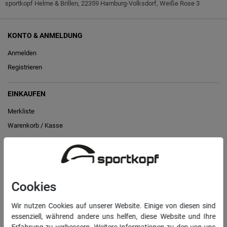
sportkopf Helme & Brillen, 22359 Hamburg-Volksdorf, Weiße Rose 3
KONTO & ANMELDUNG
Anmelden
Registrieren
EINKAUFEN
Merkliste
Warenkorb
/
Kasse
RECHTLICHES
Widerrufs­recht
Cookies
Vertrag widerrufen
Wir nutzen Cookies auf unserer Website. Einige von diesen sind
Daten­schutz­erklärung
essenziell, während andere uns helfen, diese Website und Ihre
AGB