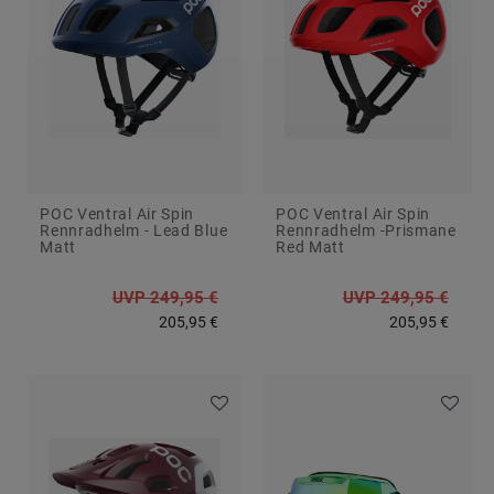
e
s
e
s
g
POC Ventral Air Spin
POC Ventral Air Spin
Rennradhelm - Lead Blue
Rennradhelm -Prismane
Matt
Red Matt
UVP 249,95 €
UVP 249,95 €
205,95 €
205,95 €