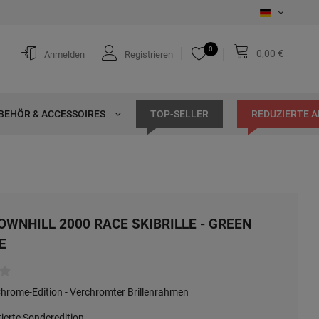
0
0,00 €
Anmelden
Registrieren
BEHÖR & ACCESSOIRES
TOP-SELLER
REDUZIERTE 
OWNHILL 2000 RACE SKIBRILLE - GREEN
E
Chrome-Edition - Verchromter Brillenrahmen
tierte Sonderedition