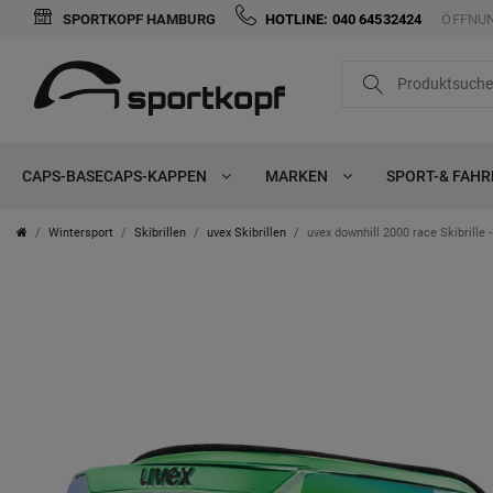
SPORTKOPF HAMBURG
HOTLINE: 040 64532424
ÖFFNUN
CAPS-BASECAPS-KAPPEN
MARKEN
SPORT-& FAH
Wintersport
Skibrillen
uvex Skibrillen
uvex downhill 2000 race Skibrille