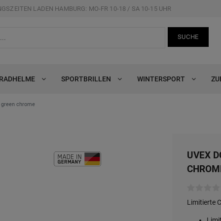
GSZEITEN LADEN HAMBURG: MO-FR 10-18 / SA 10-15 UHR
SUCHE
RRADHELME
SPORTBRILLEN
WINTERSPORT
ZU
 - green chrome
UVEX D
CHROM
Limitierte 
Limi