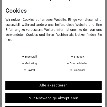
Vertrag widerrufen
Cookies
Daten­schutz­erklärung
AGB
Wir nutzen Cookies auf unserer Website. Einige von diesen sind
essenziell, während andere uns helfen, diese Website und Ihre
Impressum
Erfahrung zu verbessern. Weitere Informationen zu den von uns
verwendeten Cookies und Ihren Rechten als Nutzer finden Sie
hier:
INFORMATIONEN
Daten­schutz­erklärung
Impressum
Über uns
Sportkopf Hamburg
Essenziell
Statistik
Rücksendungen FAQ
Marketing
Externe Medien
Hinweise zur Batterieentsorgung
PayPal
Funktional
Kontakt
Shop-Bewertungen
Alle akzeptieren
Nur Notwendige akzeptieren