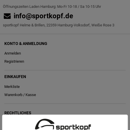
Öffnungszeiten Laden Hamburg: Mo-Fr 10-18 / Sa 10-15 Uhr
info@sportkopf.de
sportkopf Helme & Brillen, 22359 Hamburg-Volksdorf, Weiße Rose 3
KONTO & ANMELDUNG
Anmelden
Registrieren
EINKAUFEN
Merkliste
Warenkorb
/
Kasse
RECHTLICHES
Widerrufs­recht