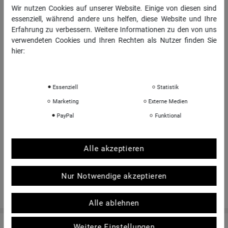
Wir nutzen Cookies auf unserer Website. Einige von diesen sind
Daten­schutz­erklärung
essenziell, während andere uns helfen, diese Website und Ihre
AGB
Erfahrung zu verbessern. Weitere Informationen zu den von uns
verwendeten Cookies und Ihren Rechten als Nutzer finden Sie
Impressum
hier:
Daten­schutz­erklärung
Impressum
INFORMATIONEN
Essenziell
Statistik
Über uns
Marketing
Externe Medien
Sportkopf Hamburg
PayPal
Funktional
Rücksendungen FAQ
Hinweise zur Batterieentsorgung
Alle akzeptieren
Kontakt
Shop-Bewertungen
Nur Notwendige akzeptieren
Alle ablehnen
Weitere Einstellungen