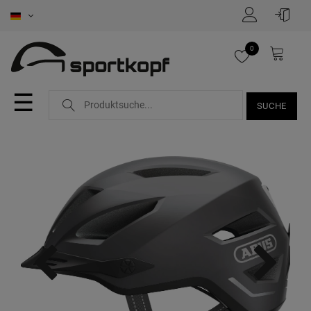
0
☰
SUCHE