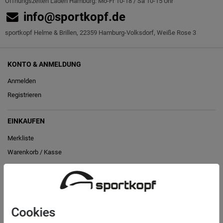
Öffnungszeiten Laden Hamburg: Mo-Fr 10-18 / Sa 10-15 Uhr
info@sportkopf.de
sportkopf Helme & Brillen, 22359 Hamburg-Volksdorf, Weiße Rose 3
KONTO & ANMELDUNG
Anmelden
Registrieren
EINKAUFEN
Merkliste
Warenkorb
/
Kasse
RECHTLICHES
Widerrufs­recht
Cookies
Vertrag widerrufen