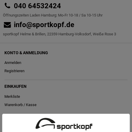
040 64532424
Öffnungszeiten Laden Hamburg: Mo-Fr 10-18 / Sa 10-15 Uhr
info@sportkopf.de
sportkopf Helme & Brillen, 22359 Hamburg-Volksdorf, Weiße Rose 3
KONTO & ANMELDUNG
Anmelden
Registrieren
EINKAUFEN
Merkliste
Warenkorb
/
Kasse
RECHTLICHES