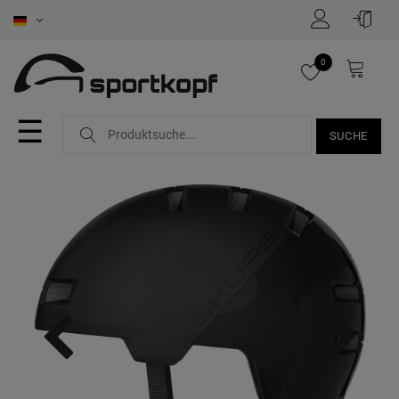
0
☰
SUCHE