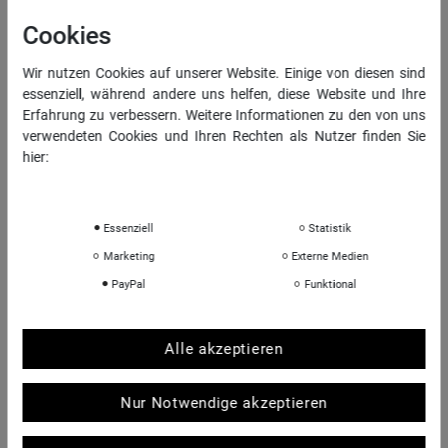
Widerrufs­recht
Cookies
Vertrag widerrufen
Wir nutzen Cookies auf unserer Website. Einige von diesen sind
Daten­schutz­erklärung
essenziell, während andere uns helfen, diese Website und Ihre
AGB
Erfahrung zu verbessern. Weitere Informationen zu den von uns
Impressum
verwendeten Cookies und Ihren Rechten als Nutzer finden Sie
hier:
Daten­schutz­erklärung
Impressum
INFORMATIONEN
Essenziell
Statistik
Über uns
Marketing
Externe Medien
Sportkopf Hamburg
PayPal
Funktional
Rücksendungen FAQ
Hinweise zur Batterieentsorgung
Kontakt
Alle akzeptieren
Shop-Bewertungen
Nur Notwendige akzeptieren