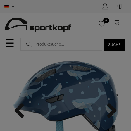
0
☰
SUCHE