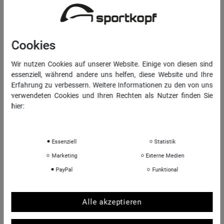
RECHTLICHES
Widerrufs­recht
Cookies
Vertrag widerrufen
Wir nutzen Cookies auf unserer Website. Einige von diesen sind
Daten­schutz­erklärung
essenziell, während andere uns helfen, diese Website und Ihre
AGB
Erfahrung zu verbessern. Weitere Informationen zu den von uns
Impressum
verwendeten Cookies und Ihren Rechten als Nutzer finden Sie
hier:
Daten­schutz­erklärung
Impressum
INFORMATIONEN
Essenziell
Statistik
Über uns
Marketing
Externe Medien
Sportkopf Hamburg
PayPal
Funktional
Rücksendungen FAQ
Hinweise zur Batterieentsorgung
Kontakt
Alle akzeptieren
Shop-Bewertungen