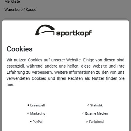
Merkliste
Warenkorb
/
Kasse
RECHTLICHES
Widerrufs­recht
Cookies
Vertrag widerrufen
Daten­schutz­erklärung
Wir nutzen Cookies auf unserer Website. Einige von diesen sind
essenziell, während andere uns helfen, diese Website und Ihre
AGB
Erfahrung zu verbessern. Weitere Informationen zu den von uns
Impressum
verwendeten Cookies und Ihren Rechten als Nutzer finden Sie
hier:
Daten­schutz­erklärung
Impressum
INFORMATIONEN
Über uns
Essenziell
Statistik
Sportkopf Hamburg
Marketing
Externe Medien
Rücksendungen FAQ
PayPal
Funktional
Hinweise zur Batterieentsorgung