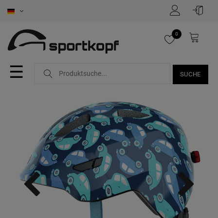
0
☰
SUCHE