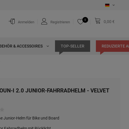
0
0,00 €
Anmelden
Registrieren
BEHÖR & ACCESSOIRES
TOP-SELLER
REDUZIERTE 
k
OUN-I 2.0 JUNIOR-FAHRRADHELM - VELVET
he Junior-Helm für Bike und Board
or Fahrradhelm mit Rücklicht