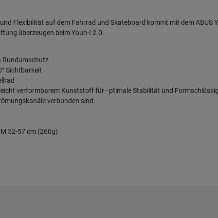
n und Flexibilität auf dem Fahrrad und Skateboard kommt mit dem ABUS Yo
üftung überzeugen beim Youn-I 2.0.
ten Rundumschutz
° Sichtbarkeit
ellrad
leicht verformbarem Kunststoff für - ptimale Stabilität und Formschlüssig
 Strömungskanäle verbunden sind
r-M 52-57 cm (260g)