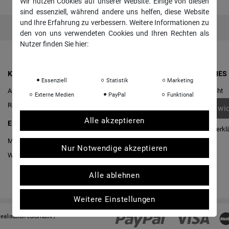
Wir nutzen Cookies auf unserer Website. Einige von diesen
sind essenziell, während andere uns helfen, diese Website
und Ihre Erfahrung zu verbessern. Weitere Informationen zu
den von uns verwendeten Cookies und Ihren Rechten als
Nutzer finden Sie hier:
Daten­schutz­erklärung
Impressum
KONTO & ANMELDUNG
RECHTLICHES
Essenziell
Statistik
Marketing
Anmelden
Widerrufs­recht
Externe Medien
PayPal
Funktional
Registrieren
Vertrag wi
Alle akzeptieren
EINKAUFEN
Daten­schutz­erkl
Merkliste
AGB
Nur Notwendige akzeptieren
Warenkorb
/
Kasse
Impressum
Alle ablehnen
Weitere Einstellungen
Realisation
colornativ /