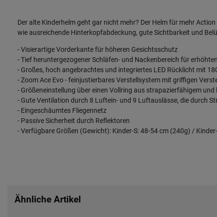
Der alte Kinderhelm geht gar nicht mehr? Der Helm für mehr Actio
wie ausreichende Hinterkopfabdeckung, gute Sichtbarkeit und Bel
- Visierartige Vorderkante für höheren Gesichtsschutz
- Tief heruntergezogener Schläfen- und Nackenbereich für erhöh
- Großes, hoch angebrachtes und integriertes LED Rücklicht mit 180
- Zoom Ace Evo - feinjustierbares Verstellsystem mit griffigen Verst
- Größeneinstellung über einen Vollring aus strapazierfähigem und 
- Gute Ventilation durch 8 Luftein- und 9 Luftauslässe, die durch
- Eingeschäumtes Fliegennetz
- Passive Sicherheit durch Reflektoren
- Verfügbare Größen (Gewicht): Kinder-S: 48-54 cm (240g) / Kinde
Ähnliche Artikel