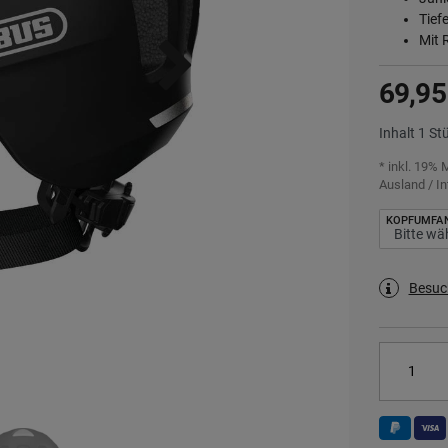
Tief
Mit 
69,95
Inhalt
1
St
* inkl. 19% 
Ausland / In
KOPFUMFA
Besuc