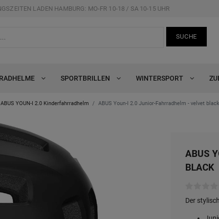
GSZEITEN LADEN HAMBURG: MO-FR 10-18 / SA 10-15 UHR
SUCHE
RRADHELME
SPORTBRILLEN
WINTERSPORT
ZU
ABUS YOUN-I 2.0 Kinderfahrradhelm
ABUS Youn-I 2.0 Junior-Fahrradhelm - velvet blac
ABUS Y
BLACK
Der stylisc
Juni