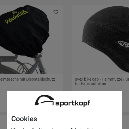
Helmtasche mit Diebstahlschutz
uvex bike cap - Helmmütze / 
für Fahrradhelme
24,95 €
Cookies