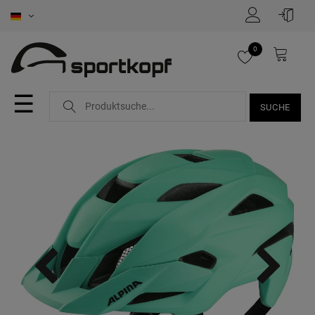
0
☰
SUCHE