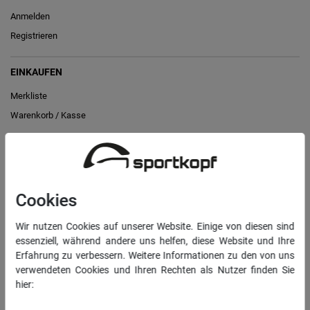
Anmelden
Registrieren
EINKAUFEN
Merkliste
Warenkorb
/
Kasse
RECHTLICHES
Widerrufs­recht
Cookies
Vertrag widerrufen
Wir nutzen Cookies auf unserer Website. Einige von diesen sind
Daten­schutz­erklärung
essenziell, während andere uns helfen, diese Website und Ihre
AGB
Erfahrung zu verbessern. Weitere Informationen zu den von uns
verwendeten Cookies und Ihren Rechten als Nutzer finden Sie
Impressum
hier:
Daten­schutz­erklärung
Impressum