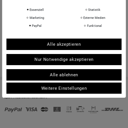
INFORMATIONEN
Essenziell
Statistik
Über uns
Marketing
Externe Medien
Sportkopf Hamburg
PayPal
Funktional
Rücksendungen FAQ
Hinweise zur Batterieentsorgung
Alle akzeptieren
Kontakt
Shop-Bewertungen
Nur Notwendige akzeptieren
Alle ablehnen
Weitere Einstellungen
© Copyright 2026 | Alle Rechte vorbehalten. - sportkopf Helme und Brillen für den
Sport | Realisation
colornativ /