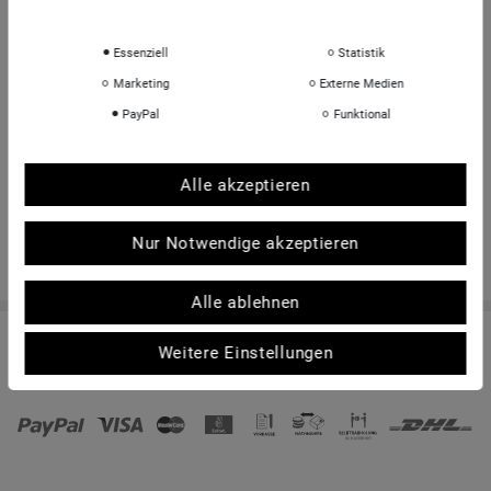
Daten­schutz­erklärung
Impressum
INFORMATIONEN
Über uns
Essenziell
Statistik
Sportkopf Hamburg
Marketing
Externe Medien
Rücksendungen FAQ
PayPal
Funktional
Hinweise zur Batterieentsorgung
Kontakt
Alle akzeptieren
Shop-Bewertungen
Nur Notwendige akzeptieren
Alle ablehnen
Weitere Einstellungen
© Copyright 2026 | Alle Rechte vorbehalten. - sportkopf Helme und Brillen für den
Sport | Realisation
colornativ /