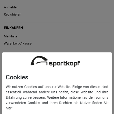
Anmelden
Registrieren
EINKAUFEN
Merkliste
Warenkorb
/
Kasse
RECHTLICHES
Widerrufs­recht
Cookies
Vertrag widerrufen
Wir nutzen Cookies auf unserer Website. Einige von diesen sind
Daten­schutz­erklärung
essenziell, während andere uns helfen, diese Website und Ihre
AGB
Erfahrung zu verbessern. Weitere Informationen zu den von uns
Impressum
verwendeten Cookies und Ihren Rechten als Nutzer finden Sie
hier: