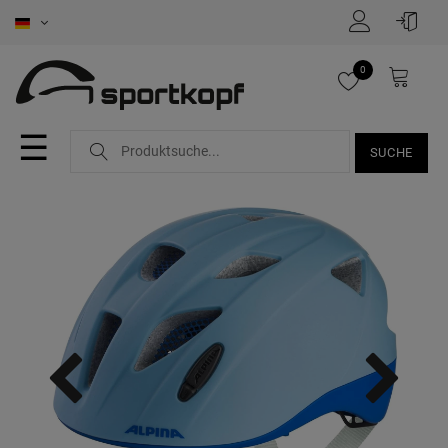
0
☰
SUCHE