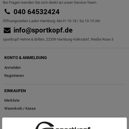
Bei Fragen wenden Sie sich direkt an unser Service-Team.
040 64532424
Öffnungszeiten Laden Hamburg: Mo-Fr 10-18 / Sa 10-15 Uhr
info@sportkopf.de
sportkopf Helme & Brillen, 22359 Hamburg-Volksdorf, Weiße Rose 3
KONTO & ANMELDUNG
Anmelden
Registrieren
EINKAUFEN
Merkliste
Warenkorb
/
Kasse
RECHTLICHES