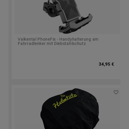
Valkental PhoneFix - Handyhalterung am
Fahrradlenker mit Diebstahlschutz
34,95 €