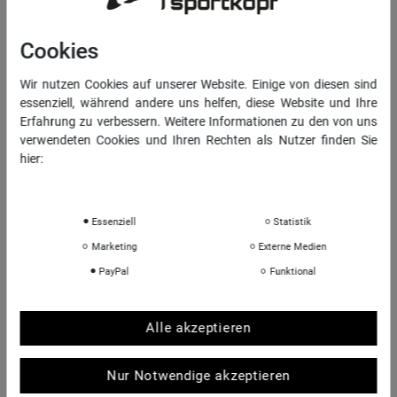
Widerrufs­recht
Cookies
Vertrag widerrufen
Wir nutzen Cookies auf unserer Website. Einige von diesen sind
Daten­schutz­erklärung
essenziell, während andere uns helfen, diese Website und Ihre
AGB
Erfahrung zu verbessern. Weitere Informationen zu den von uns
Impressum
verwendeten Cookies und Ihren Rechten als Nutzer finden Sie
hier:
Daten­schutz­erklärung
Impressum
INFORMATIONEN
Essenziell
Statistik
Über uns
Marketing
Externe Medien
Sportkopf Hamburg
PayPal
Funktional
Rücksendungen FAQ
Hinweise zur Batterieentsorgung
Kontakt
Alle akzeptieren
Shop-Bewertungen
Nur Notwendige akzeptieren