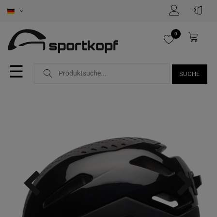
0
☰
SUCHE