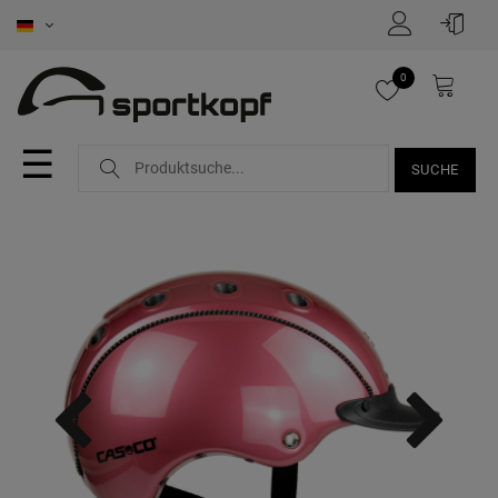
0
☰
SUCHE