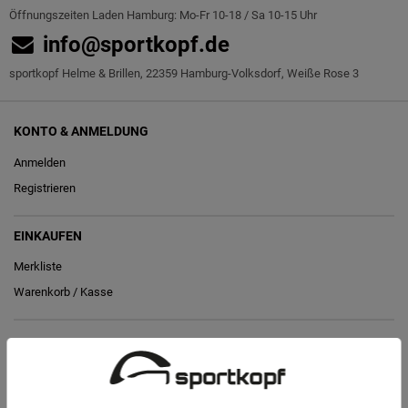
Öffnungszeiten Laden Hamburg: Mo-Fr 10-18 / Sa 10-15 Uhr
info@sportkopf.de
sportkopf Helme & Brillen, 22359 Hamburg-Volksdorf, Weiße Rose 3
KONTO & ANMELDUNG
Anmelden
Registrieren
EINKAUFEN
Merkliste
Warenkorb
/
Kasse
RECHTLICHES
Widerrufs­recht