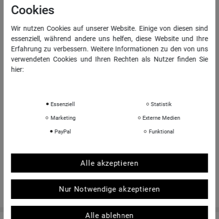
Vertrag widerrufen
Cookies
Daten­schutz­erklärung
Wir nutzen Cookies auf unserer Website. Einige von diesen sind
AGB
essenziell, während andere uns helfen, diese Website und Ihre
Erfahrung zu verbessern. Weitere Informationen zu den von uns
Impressum
verwendeten Cookies und Ihren Rechten als Nutzer finden Sie
hier:
INFORMATIONEN
Daten­schutz­erklärung
Impressum
Über uns
Essenziell
Statistik
Sportkopf Hamburg
Marketing
Externe Medien
Rücksendungen FAQ
PayPal
Funktional
Hinweise zur Batterieentsorgung
Kontakt
Alle akzeptieren
Shop-Bewertungen
Nur Notwendige akzeptieren
Alle ablehnen