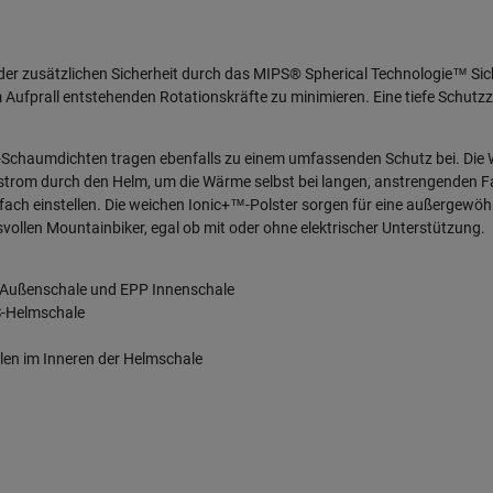
t der zusätzlichen Sicherheit durch das MIPS® Spherical Technologie™ Si
im Aufprall entstehenden Rotationskräfte zu minimieren. Eine tiefe Schu
-Schaumdichten tragen ebenfalls zu einem umfassenden Schutz bei. Die W
trom durch den Helm, um die Wärme selbst bei langen, anstrengenden Fa
fach einstellen. Die weichen Ionic+™-Polster sorgen für eine außergewöh
hsvollen Mountainbiker, egal ob mit oder ohne elektrischer Unterstützung.
 Außenschale und EPP Innenschale
S-Helmschale
en im Inneren der Helmschale