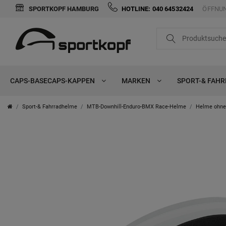
SPORTKOPF HAMBURG
HOTLINE: 040 64532424
ÖFFNUN
CAPS-BASECAPS-KAPPEN
MARKEN
SPORT-& FAH
Sport-& Fahrradhelme
MTB-Downhill-Enduro-BMX Race-Helme
Helme ohne