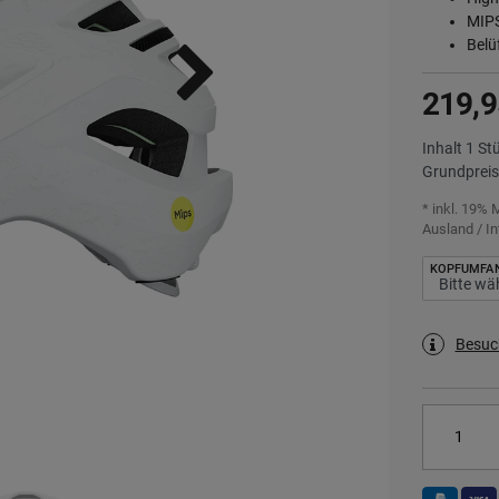
MIPS
Belü
219,9
Inhalt
1
St
Grundprei
* inkl. 19% 
Ausland / In
KOPFUMFA
Besuc