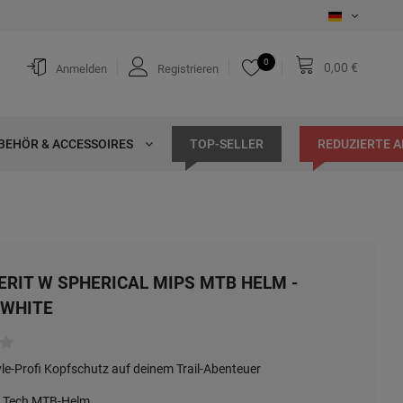
0
0,00 €
Anmelden
Registrieren
BEHÖR & ACCESSOIRES
TOP-SELLER
REDUZIERTE 
ERIT W SPHERICAL MIPS MTB HELM -
 WHITE
e-Profi Kopfschutz auf deinem Trail-Abenteuer
 Tech MTB-Helm