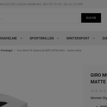
GSZEITEN LADEN HAMBURG: MO-FR 10-18 / SA 10-15 UHR
SUCHE
RRADHELME
SPORTBRILLEN
WINTERSPORT
ZU
 Kinnbügel
Giro Merit W Spherical MIPS MTB Helm - matte white
GIRO M
MATTE
Women-Styl
High