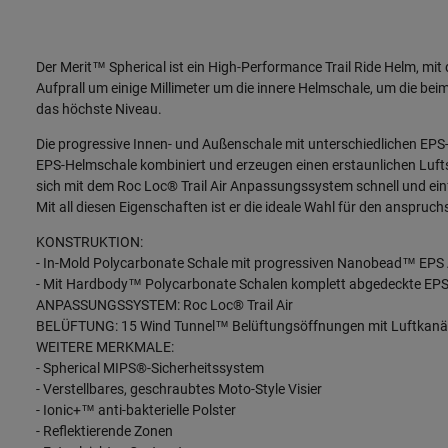
Der Merit™ Spherical ist ein High-Performance Trail Ride Helm, mi
Aufprall um einige Millimeter um die innere Helmschale, um die be
das höchste Niveau.
Die progressive Innen- und Außenschale mit unterschiedlichen EPS
EPS-Helmschale kombiniert und erzeugen einen erstaunlichen Lufts
sich mit dem Roc Loc® Trail Air Anpassungssystem schnell und ein
Mit all diesen Eigenschaften ist er die ideale Wahl für den anspruc
KONSTRUKTION:
- In-Mold Polycarbonate Schale mit progressiven Nanobead™ EPS
- Mit Hardbody™ Polycarbonate Schalen komplett abgedeckte EP
ANPASSUNGSSYSTEM: Roc Loc® Trail Air
BELÜFTUNG: 15 Wind Tunnel™ Belüftungsöffnungen mit Luftkanäl
WEITERE MERKMALE:
- Spherical MIPS®-Sicherheitssystem
- Verstellbares, geschraubtes Moto-Style Visier
- Ionic+™ anti-bakterielle Polster
- Reflektierende Zonen