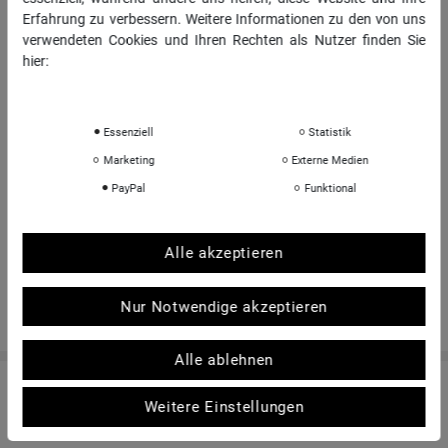
Erfahrung zu verbessern. Weitere Informationen zu den von uns
Impressum
verwendeten Cookies und Ihren Rechten als Nutzer finden Sie
hier:
Daten­schutz­erklärung
Impressum
INFORMATIONEN
Über uns
Essenziell
Statistik
Sportkopf Hamburg
Marketing
Externe Medien
Rücksendungen FAQ
PayPal
Funktional
Hinweise zur Batterieentsorgung
Kontakt
Alle akzeptieren
Shop-Bewertungen
Nur Notwendige akzeptieren
Alle ablehnen
© Copyright 2026 | Alle Rechte vorbehalten. - sportkopf Helme und Brillen für den
Weitere Einstellungen
Sport | Realisation
colornativ /