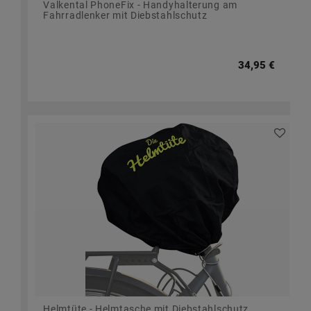
Valkental PhoneFix - Handyhalterung am
Fahrradlenker mit Diebstahlschutz
34,95 €
Helmtüte - Helmtasche mit Diebstahlschutz