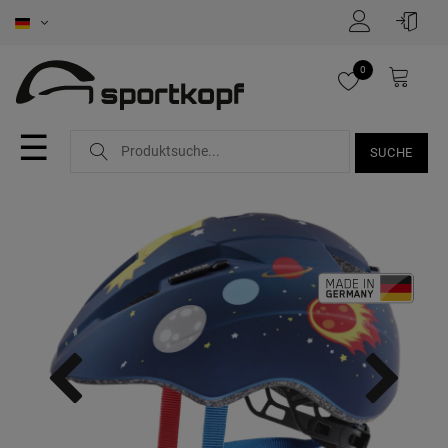
0
☰
SUCHE