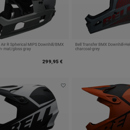
r Air R Spherical MIPS Downhill/BMX
Bell Transfer BMX Downhill-He
- mat/gloss gray
charcoal-grey
299,95 €