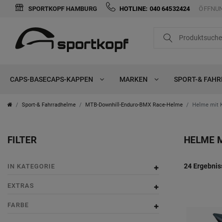
SPORTKOPF HAMBURG
HOTLINE: 040 64532424
ÖFFNUN
FILTER
i
n
K
CAPS-BASECAPS-KAPPEN
MARKEN
SPORT-& FAH
K
o
a
p
Sport-& Fahrradhelme
MTB-Downhill-Enduro-BMX Race-Helme
Helme mit K
t
f
FILTER
HELME M
e
E
u
g
x
F
P
m
24 Ergebnis
IN KATEGORIE
o
t
a
r
f
EXTRAS
r
r
r
e
a
FARBE
i
a
b
i
n