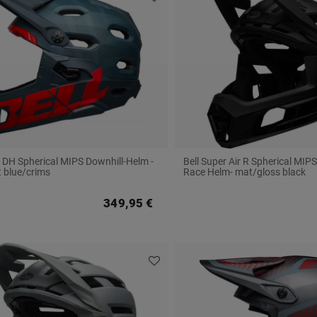
r DH Spherical MIPS Downhill-Helm -
Bell Super Air R Spherical MI
 blue/crims
Race Helm- mat/gloss black
349,95 €