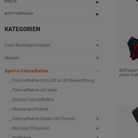
PREIS
e
s
e
s
g
KOPFUMFANG
KATEGORIEN
Caps-Basecaps-Kappen
Marken
Bell Supe
Sport-& Fahrradhelme
prism mat
Fahrradhelme mit Licht & LED-Beleuchtung
Fahrradhelme mit Visier
Smarte Fahrradhelme
Wassersporthelme
Fahrradhelme Street-City-Touren
Nutcase/Thousand
Reithelme