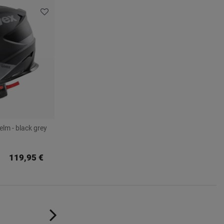
lm - black grey
119,95 €