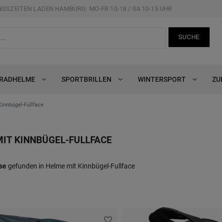
GSZEITEN LADEN HAMBURG: MO-FR 10-18 / SA 10-15 UHR
SUCHE
RRADHELME
SPORTBRILLEN
WINTERSPORT
ZU
innbügel-Fullface
IT KINNBÜGEL-FULLFACE
se
gefunden in Helme mit Kinnbügel-Fullface