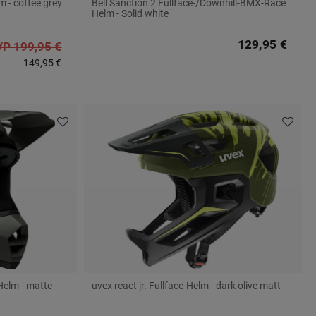
 - coffee grey
Bell Sanction 2 Fullface-/Downhill-BMX-Race
Helm - Solid white
129,95 €
P 199,95 €
149,95 €
Helm - matte
uvex react jr. Fullface-Helm - dark olive matt