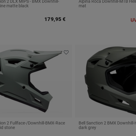
tion 2 DLX MIPS - BMX Downhill-
Alpina Roca Downhill-MTB Helm
pine matte black
mat
179,95 €
UV
tion 2 Fullface-/Downhill-BMX-Race
Bell Sanction 2 BMX Downhill-
lid stone
dark grey