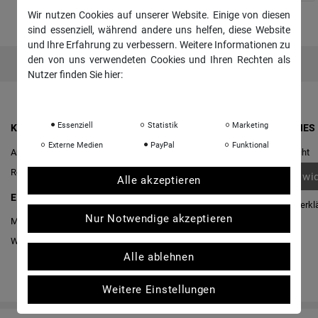
Wir nutzen Cookies auf unserer Website. Einige von diesen
sind essenziell, während andere uns helfen, diese Website
und Ihre Erfahrung zu verbessern. Weitere Informationen zu
den von uns verwendeten Cookies und Ihren Rechten als
Nutzer finden Sie hier:
Daten­schutz­erklärung
Impressum
Essenziell
Statistik
Marketing
KONTO & ANMELDUNG
RECHTLICHES
Externe Medien
PayPal
Funktional
Anmelden
Widerrufs­recht
Registrieren
Vertrag wi
Alle akzeptieren
EINKAUFEN
Daten­schutz­erkl
Nur Notwendige akzeptieren
Merkliste
AGB
Warenkorb
/
Kasse
Impressum
Alle ablehnen
Weitere Einstellungen