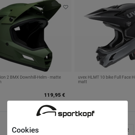
tion 2 BMX Downhill-Helm - matte
uvex HLMT 10 bike Full Face He
n
matt
119,95 €
Cookies
1
2