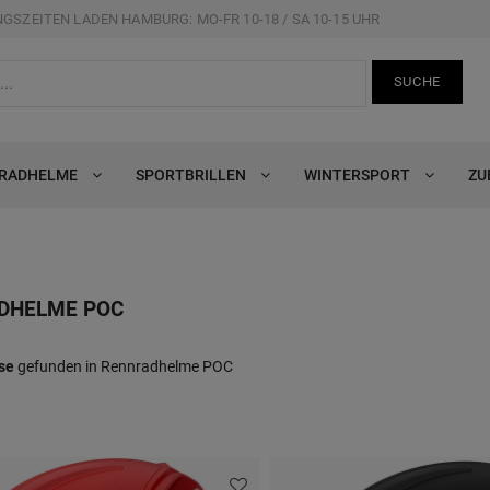
GSZEITEN LADEN HAMBURG: MO-FR 10-18 / SA 10-15 UHR
SUCHE
RRADHELME
SPORTBRILLEN
WINTERSPORT
ZU
DHELME POC
se
gefunden in Rennradhelme POC