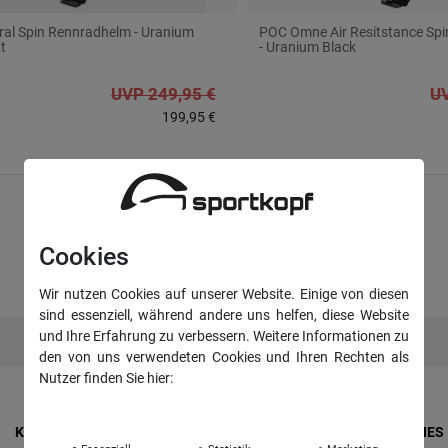
al Spin Rennradhelm - Uranium
POC Omne Air Resitstance Sp
t
- Uranium Black
UVP 249,95 €
UV
199,95 €
Cookies
Wir nutzen Cookies auf unserer Website. Einige von diesen
sind essenziell, während andere uns helfen, diese Website
und Ihre Erfahrung zu verbessern. Weitere Informationen zu
den von uns verwendeten Cookies und Ihren Rechten als
Nutzer finden Sie hier:
Daten­schutz­erklärung
Impressum
KONTO & ANMELDUNG
RECHTLICHES