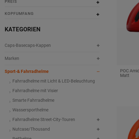
PREIS
e
s
e
s
g
KOPFUMFANG
KATEGORIEN
Caps-Basecaps-Kappen
Marken
POC Amid
Sport-& Fahrradhelme
Matt
Fahrradhelme mit Licht & LED-Beleuchtung
Fahrradhelme mit Visier
Smarte Fahrradhelme
Wassersporthelme
Fahrradhelme Street-City-Touren
Nutcase/Thousand
Reithelme