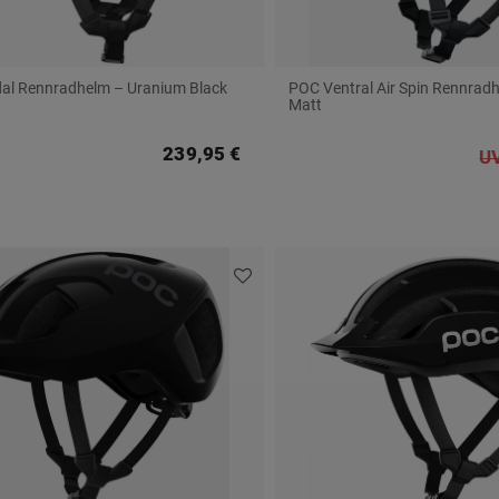
al Rennradhelm – Uranium Black
POC Ventral Air Spin Rennradh
Matt
239,95 €
UV