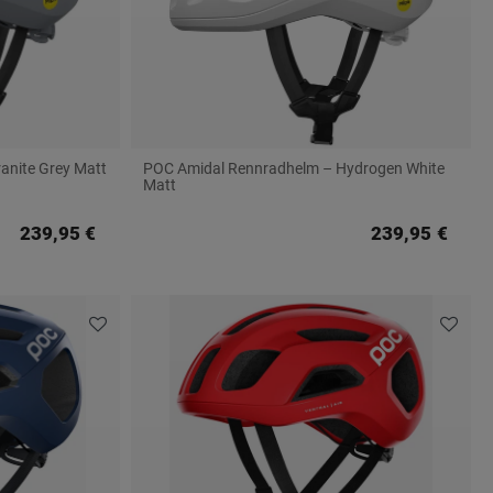
anite Grey Matt
POC Amidal Rennradhelm – Hydrogen White
Matt
239,95 €
239,95 €