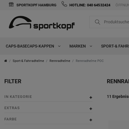
SPORTKOPF HAMBURG
HOTLINE: 040 64532424
ÖFFNUN
FILTER
i
n
K
CAPS-BASECAPS-KAPPEN
MARKEN
SPORT-& FAH
K
o
a
p
Sport-& Fahrradhelme
Rennradhelme
Rennradhelme POC
t
f
FILTER
RENNRA
e
E
u
g
x
F
P
m
11 Ergebnis
IN KATEGORIE
o
t
a
r
f
EXTRAS
r
r
r
e
a
FARBE
i
a
b
i
n