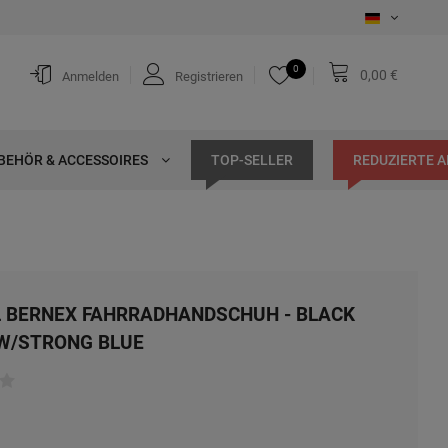
0
0,00 €
Anmelden
Registrieren
BEHÖR & ACCESSOIRES
TOP-SELLER
REDUZIERTE 
 BERNEX FAHRRADHANDSCHUH - BLACK
W/STRONG BLUE