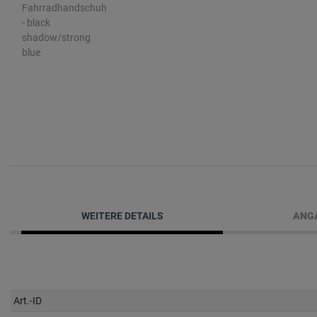
WEITERE DETAILS
ANGA
Technisches
Wert
Art.-ID
Merkmal