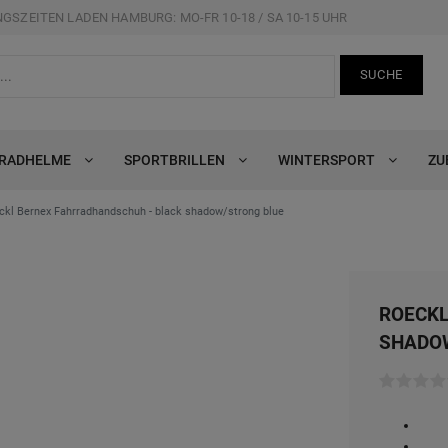
GSZEITEN LADEN HAMBURG: MO-FR 10-18 / SA 10-15 UHR
SUCHE
RRADHELME
SPORTBRILLEN
WINTERSPORT
ZU
ckl Bernex Fahrradhandschuh - black shadow/strong blue
ROECKL
SHADO