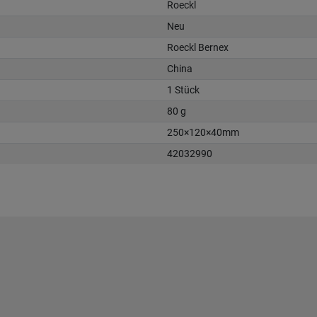
Roeckl
Neu
Roeckl Bernex
China
1 Stück
80 g
250×120×40mm
42032990