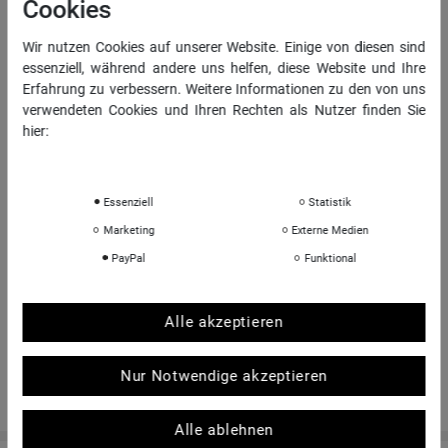
Cookies
Vertrag widerrufen
Wir nutzen Cookies auf unserer Website. Einige von diesen sind
Daten­schutz­erklärung
essenziell, während andere uns helfen, diese Website und Ihre
AGB
Erfahrung zu verbessern. Weitere Informationen zu den von uns
Impressum
verwendeten Cookies und Ihren Rechten als Nutzer finden Sie
hier:
Daten­schutz­erklärung
Impressum
INFORMATIONEN
Essenziell
Statistik
Über uns
Marketing
Externe Medien
Sportkopf Hamburg
PayPal
Funktional
Rücksendungen FAQ
Hinweise zur Batterieentsorgung
Kontakt
Alle akzeptieren
Shop-Bewertungen
Nur Notwendige akzeptieren
Alle ablehnen