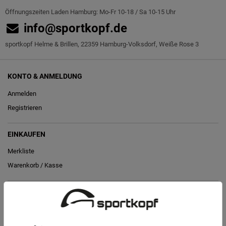
Öffnungszeiten Laden Hamburg: Mo-Fr 10-18 / Sa 10-15 Uhr
info@sportkopf.de
sportkopf Helme & Brillen, 22359 Hamburg-Volksdorf, Weiße Rose 3
KONTO & ANMELDUNG
Anmelden
Registrieren
EINKAUFEN
Merkliste
Warenkorb
/
Kasse
RECHTLICHES
Widerrufs­recht