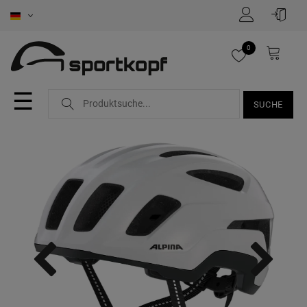
0
☰
SUCHE