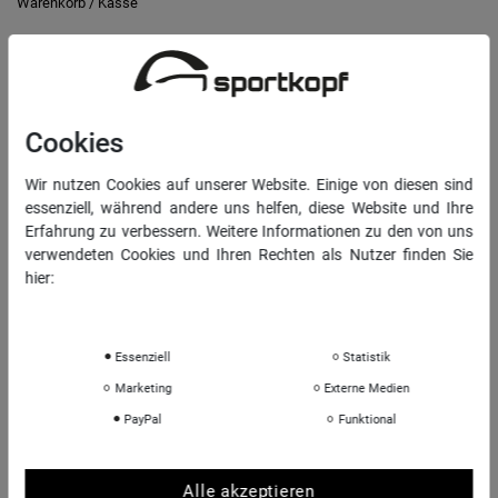
Warenkorb
/
Kasse
RECHTLICHES
Widerrufs­recht
Cookies
Vertrag widerrufen
Wir nutzen Cookies auf unserer Website. Einige von diesen sind
Daten­schutz­erklärung
essenziell, während andere uns helfen, diese Website und Ihre
AGB
Erfahrung zu verbessern. Weitere Informationen zu den von uns
verwendeten Cookies und Ihren Rechten als Nutzer finden Sie
Impressum
hier:
Daten­schutz­erklärung
Impressum
INFORMATIONEN
Essenziell
Statistik
Über uns
Marketing
Externe Medien
Sportkopf Hamburg
PayPal
Funktional
Rücksendungen FAQ
Hinweise zur Batterieentsorgung
Kontakt
Alle akzeptieren