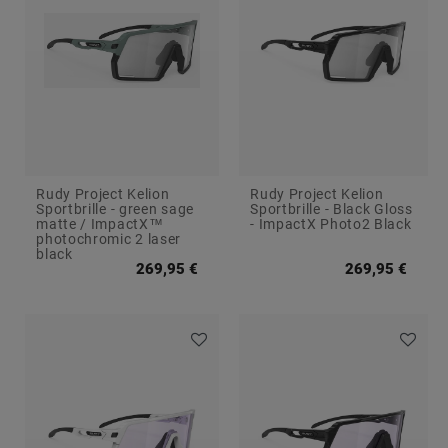
e
s
e
s
g
Rudy Project Kelion
Rudy Project Kelion
Sportbrille - green sage
Sportbrille - Black Gloss
matte / ImpactX™
- ImpactX Photo2 Black
photochromic 2 laser
black
269,95 €
269,95 €