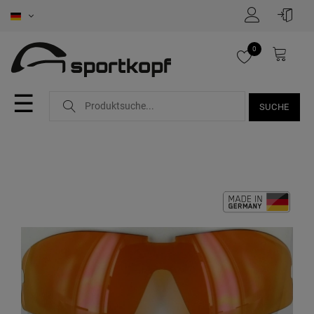
0
☰
SUCHE