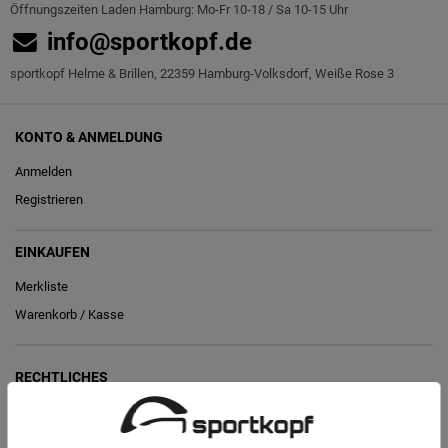
Öffnungszeiten Laden Hamburg: Mo-Fr 10-18 / Sa 10-15 Uhr
info@sportkopf.de
sportkopf Helme & Brillen, 22359 Hamburg-Volksdorf, Weiße Rose 3
KONTO & ANMELDUNG
Anmelden
Registrieren
EINKAUFEN
Merkliste
Warenkorb
/
Kasse
RECHTLICHES
Widerrufs­recht
Vertrag widerrufen