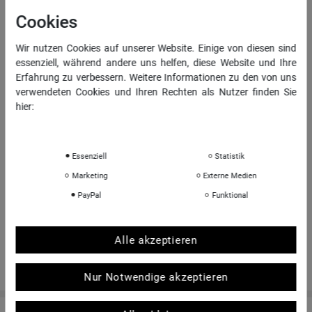
Cookies
Daten­schutz­erklärung
AGB
Wir nutzen Cookies auf unserer Website. Einige von diesen sind
essenziell, während andere uns helfen, diese Website und Ihre
Impressum
Erfahrung zu verbessern. Weitere Informationen zu den von uns
verwendeten Cookies und Ihren Rechten als Nutzer finden Sie
hier:
INFORMATIONEN
Daten­schutz­erklärung
Impressum
Über uns
Sportkopf Hamburg
Essenziell
Statistik
Rücksendungen FAQ
Marketing
Externe Medien
Hinweise zur Batterieentsorgung
PayPal
Funktional
Kontakt
Shop-Bewertungen
Alle akzeptieren
Nur Notwendige akzeptieren