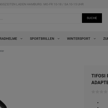
GSZEITEN LADEN HAMBURG: MO-FR 10-18 / SA 10-15 UHR
SUCHE
RRADHELME
SPORTBRILLEN
WINTERSPORT
ZU
pter
TIFOSI
ADAPT