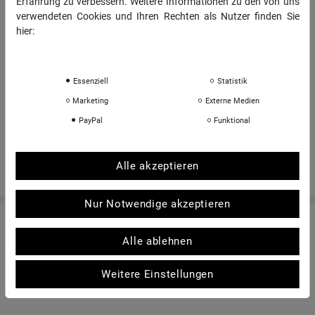
Erfahrung zu verbessern. Weitere Informationen zu den von uns
INFORMATIONEN
verwendeten Cookies und Ihren Rechten als Nutzer finden Sie
hier:
Über uns
Daten­schutz­erklärung
Impressum
Sportkopf Hamburg
Rücksendungen FAQ
Essenziell
Statistik
Hinweise zur Batterieentsorgung
Marketing
Externe Medien
Kontakt
PayPal
Funktional
Shop-Bewertungen
Alle akzeptieren
Nur Notwendige akzeptieren
© Copyright 2026 | Alle Rechte vorbehalten. - sportkopf Helme und Brillen für den
Alle ablehnen
Sport | Realisation
colornativ /
Weitere Einstellungen