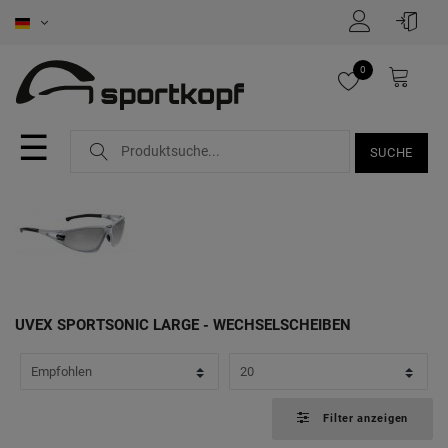
FILTER
0
P
r
☰
SUCHE
e
i
s
UVEX SPORTSONIC LARGE - WECHSELSCHEIBEN
Filter anzeigen