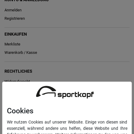
Anmelden
Registrieren
EINKAUFEN
Merkliste
Warenkorb
/
Kasse
RECHTLICHES
Widerrufs­recht
Vertrag widerrufen
Daten­schutz­erklärung
Cookies
AGB
Impressum
Wir nutzen Cookies auf unserer Website. Einige von diesen sind
essenziell, während andere uns helfen, diese Website und Ihre