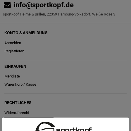
info@sportkopf.de
sportkopf Helme & Brillen, 22359 Hamburg-Volksdorf, Weiße Rose 3
KONTO & ANMELDUNG
Anmelden
Registrieren
EINKAUFEN
Merkliste
Warenkorb
/
Kasse
RECHTLICHES
Widerrufs­recht
Vertrag widerrufen