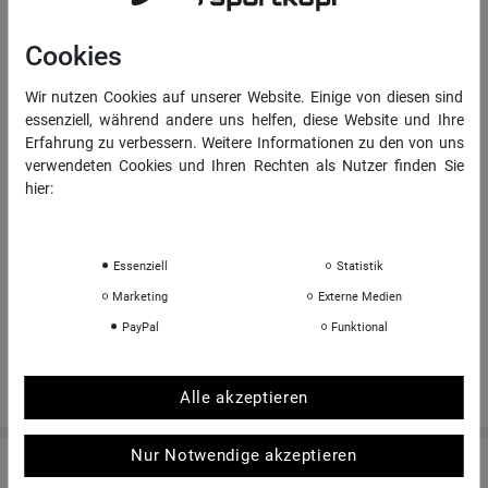
Daten­schutz­erklärung
AGB
Cookies
Impressum
Wir nutzen Cookies auf unserer Website. Einige von diesen sind
essenziell, während andere uns helfen, diese Website und Ihre
INFORMATIONEN
Erfahrung zu verbessern. Weitere Informationen zu den von uns
verwendeten Cookies und Ihren Rechten als Nutzer finden Sie
Über uns
hier:
Sportkopf Hamburg
Daten­schutz­erklärung
Impressum
Rücksendungen FAQ
Essenziell
Statistik
Hinweise zur Batterieentsorgung
Marketing
Externe Medien
Kontakt
PayPal
Funktional
Shop-Bewertungen
Alle akzeptieren
Nur Notwendige akzeptieren
© Copyright 2026 | Alle Rechte vorbehalten. - sportkopf Helme und Brillen für den