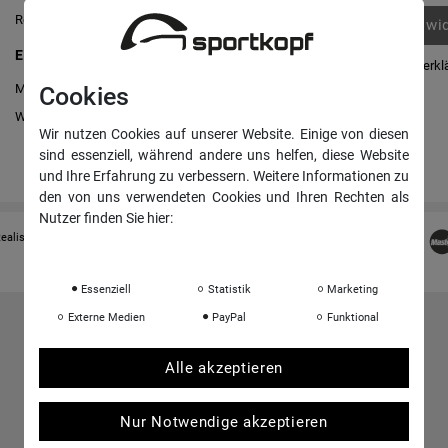
Registrieren
Vertrag wi
EINKAUFEN
Daten­schutz­erkl
Merkliste
Cookies
AGB
Warenkorb
/
Kasse
Impressum
Wir nutzen Cookies auf unserer Website. Einige von diesen
sind essenziell, während andere uns helfen, diese Website
und Ihre Erfahrung zu verbessern. Weitere Informationen zu
den von uns verwendeten Cookies und Ihren Rechten als
Nutzer finden Sie hier:
Realisation
colornativ /
Daten­schutz­erklärung
Impressum
Essenziell
Statistik
Marketing
Externe Medien
PayPal
Funktional
Alle akzeptieren
Nur Notwendige akzeptieren