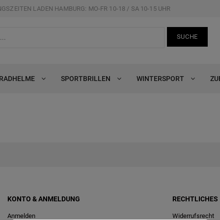
GSZEITEN LADEN HAMBURG: MO-FR 10-18 / SA 10-15 UHR
SUCHE
RRADHELME
SPORTBRILLEN
WINTERSPORT
ZU
KONTO & ANMELDUNG
RECHTLICHES
Anmelden
Widerrufs­recht