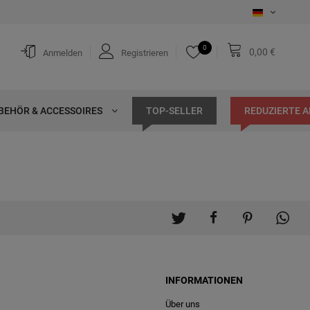
0
0,00 €
Anmelden
Registrieren
BEHÖR & ACCESSOIRES
TOP-SELLER
REDUZIERTE 
INFORMATIONEN
Über uns