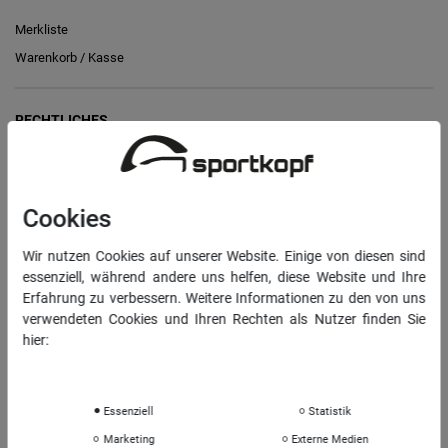
Merkliste
Warenkorb
/
Kasse
RECHTLICHES
Widerrufs­recht
Vertrag widerrufen
Cookies
Daten­schutz­erklärung
Wir nutzen Cookies auf unserer Website. Einige von diesen sind
AGB
essenziell, während andere uns helfen, diese Website und Ihre
Impressum
Erfahrung zu verbessern. Weitere Informationen zu den von uns
verwendeten Cookies und Ihren Rechten als Nutzer finden Sie
hier:
INFORMATIONEN
Daten­schutz­erklärung
Impressum
Über uns
Sportkopf Hamburg
Essenziell
Statistik
Rücksendungen FAQ
Marketing
Externe Medien