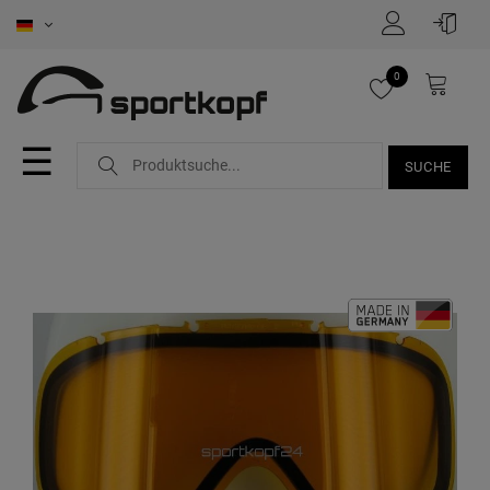
0
☰
SUCHE