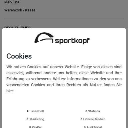
Merkliste
Warenkorb
/
Kasse
RECHTLICHES
Widerrufs­recht
Vertrag widerrufen
Cookies
Daten­schutz­erklärung
Wir nutzen Cookies auf unserer Website. Einige von diesen sind
AGB
essenziell, während andere uns helfen, diese Website und Ihre
Impressum
Erfahrung zu verbessern. Weitere Informationen zu den von uns
verwendeten Cookies und Ihren Rechten als Nutzer finden Sie
hier:
INFORMATIONEN
Daten­schutz­erklärung
Impressum
Über uns
Sportkopf Hamburg
Essenziell
Statistik
Rücksendungen FAQ
Marketing
Externe Medien
Hinweise zur Batterieentsorgung
PayPal
Funktional