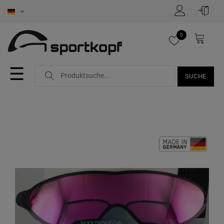
0
☰
SUCHE