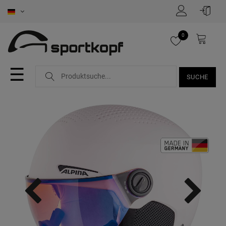
0
☰
SUCHE