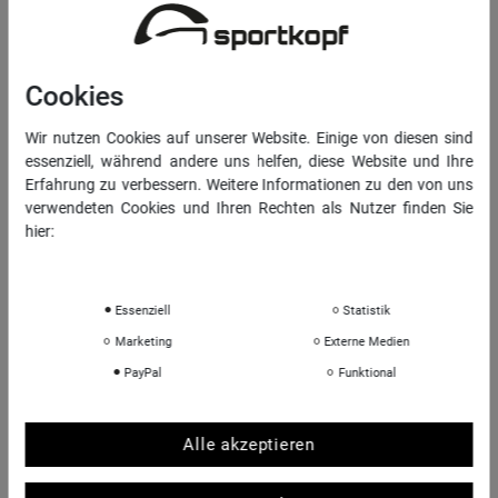
RECHTLICHES
Widerrufs­recht
Vertrag widerrufen
Cookies
Daten­schutz­erklärung
Wir nutzen Cookies auf unserer Website. Einige von diesen sind
essenziell, während andere uns helfen, diese Website und Ihre
AGB
Erfahrung zu verbessern. Weitere Informationen zu den von uns
Impressum
verwendeten Cookies und Ihren Rechten als Nutzer finden Sie
hier:
Daten­schutz­erklärung
Impressum
INFORMATIONEN
Über uns
Essenziell
Statistik
Sportkopf Hamburg
Marketing
Externe Medien
Rücksendungen FAQ
PayPal
Funktional
Hinweise zur Batterieentsorgung
Kontakt
Alle akzeptieren
Shop-Bewertungen