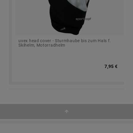
uvex head cover - Sturmhaube bis zum Hals f.
Skihelm, Motorradhelm
7,95 €