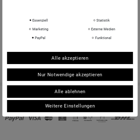
INFORMATIONEN
Daten­schutz­erklärung
Impressum
Über uns
Sportkopf Hamburg
Essenziell
Statistik
Rücksendungen FAQ
Marketing
Externe Medien
Hinweise zur Batterieentsorgung
PayPal
Funktional
Kontakt
Shop-Bewertungen
Alle akzeptieren
Nur Notwendige akzeptieren
Alle ablehnen
© Copyright 2026 | Alle Rechte vorbehalten. - sportkopf Helme und Brillen für den
Sport | Realisation
colornativ /
Weitere Einstellungen