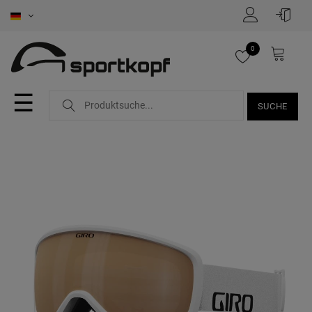
0
☰
SUCHE