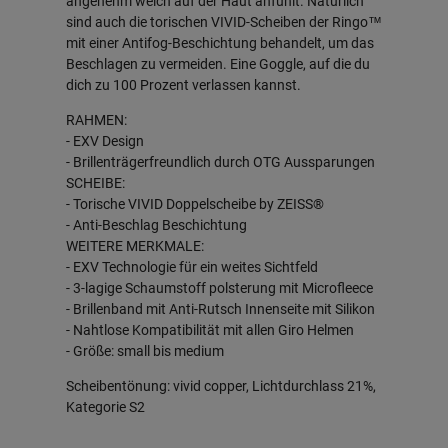
angenehm weich auf der Haut anfühlt. Natürlich
sind auch die torischen VIVID-Scheiben der Ringo™
mit einer Antifog-Beschichtung behandelt, um das
Beschlagen zu vermeiden. Eine Goggle, auf die du
dich zu 100 Prozent verlassen kannst.
RAHMEN:
- EXV Design
- Brillenträgerfreundlich durch OTG Aussparungen
SCHEIBE:
- Torische VIVID Doppelscheibe by ZEISS®
- Anti-Beschlag Beschichtung
WEITERE MERKMALE:
- EXV Technologie für ein weites Sichtfeld
- 3-lagige Schaumstoff polsterung mit Microfleece
- Brillenband mit Anti-Rutsch Innenseite mit Silikon
- Nahtlose Kompatibilität mit allen Giro Helmen
- Größe: small bis medium
Scheibentönung: vivid copper, Lichtdurchlass 21%,
Kategorie S2