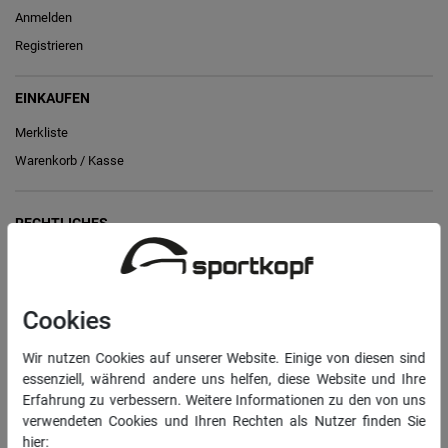
Anmelden
Registrieren
EINKAUFEN
Merkliste
Warenkorb
/
Kasse
RECHTLICHES
Widerrufs­recht
Vertrag widerrufen
Cookies
Daten­schutz­erklärung
Wir nutzen Cookies auf unserer Website. Einige von diesen sind
AGB
essenziell, während andere uns helfen, diese Website und Ihre
Impressum
Erfahrung zu verbessern. Weitere Informationen zu den von uns
verwendeten Cookies und Ihren Rechten als Nutzer finden Sie
hier: