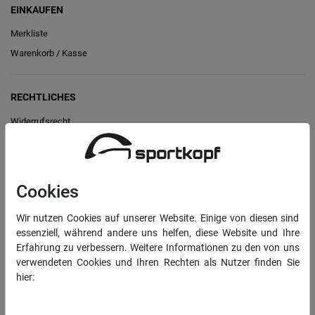
EINKAUFEN
Merkliste
Warenkorb
/
Kasse
RECHTLICHES
Widerrufs­recht
Vertrag widerrufen
Daten­schutz­erklärung
Cookies
AGB
Impressum
Wir nutzen Cookies auf unserer Website. Einige von diesen sind
essenziell, während andere uns helfen, diese Website und Ihre
Erfahrung zu verbessern. Weitere Informationen zu den von uns
INFORMATIONEN
verwendeten Cookies und Ihren Rechten als Nutzer finden Sie
hier:
Über uns
Daten­schutz­erklärung
Impressum
Sportkopf Hamburg