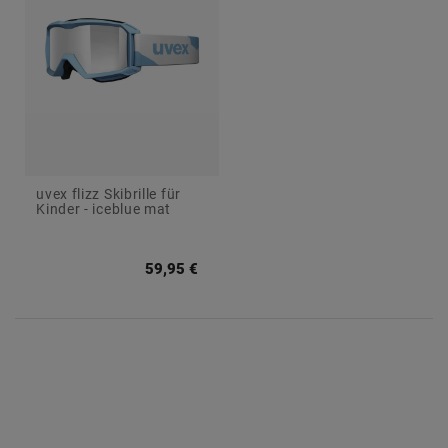
e
e
s
uvex flizz Skibrille für
Kinder - iceblue mat
59,95 €