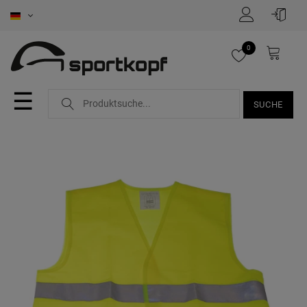
0
☰
SUCHE