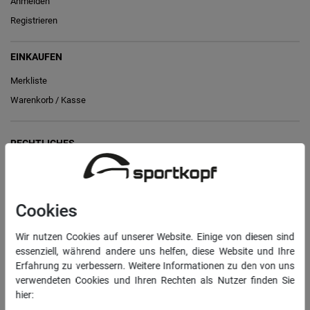
Anmelden
Registrieren
EINKAUFEN
Merkliste
Warenkorb
/
Kasse
RECHTLICHES
Widerrufs­recht
Vertrag widerrufen
Cookies
Daten­schutz­erklärung
Wir nutzen Cookies auf unserer Website. Einige von diesen sind
AGB
essenziell, während andere uns helfen, diese Website und Ihre
Impressum
Erfahrung zu verbessern. Weitere Informationen zu den von uns
verwendeten Cookies und Ihren Rechten als Nutzer finden Sie
hier:
INFORMATIONEN