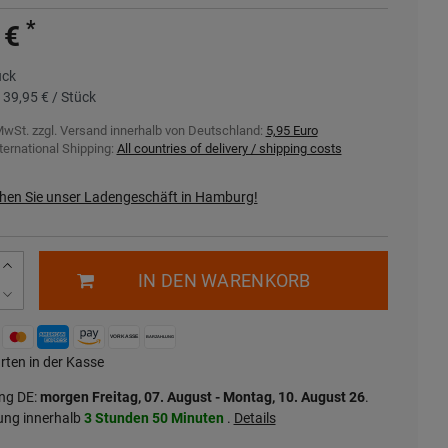
*
 €
ück
s
39,95 € / Stück
MwSt. zzgl.
Versand innerhalb von Deutschland:
5,95 Euro
ternational Shipping:
All countries of delivery / shipping costs
hen Sie unser Ladengeschäft in Hamburg!
IN DEN WARENKORB
rten in der Kasse
ung DE:
morgen
Freitag, 07. August
- Montag, 10. August 26
.
ung innerhalb
3 Stunden
50 Minuten
.
Details