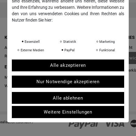
sind essenziell, während andere uns helfen, diese Website
und Ihre Erfahrung zu verbessern. Weitere Informationen zu
den von uns verwendeten Cookies und Ihren Rechten als
Nutzer finden Sie hier:
Daten­schutz­erklärung
Impressum
KONTO & ANMELDUNG
RECHTLICHES
Essenziell
Statistik
Marketing
Anmelden
Widerrufs­recht
Externe Medien
PayPal
Funktional
Registrieren
Vertrag wi
Alle akzeptieren
EINKAUFEN
Daten­schutz­erkl
Merkliste
AGB
Nur Notwendige akzeptieren
Warenkorb
/
Kasse
Impressum
Alle ablehnen
Weitere Einstellungen
Realisation
colornativ /