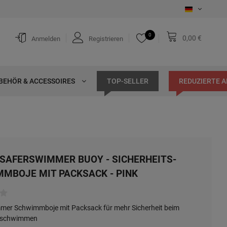
0
0,00 €
Anmelden
Registrieren
BEHÖR & ACCESSOIRES
TOP-SELLER
REDUZIERTE 
SAFERSWIMMER BUOY - SICHERHEITS-
MBOJE MIT PACKSACK - PINK
mer Schwimmboje mit Packsack für mehr Sicherheit beim
rschwimmen