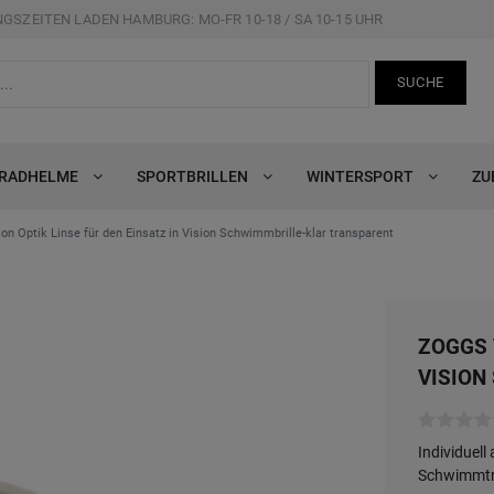
GSZEITEN LADEN HAMBURG: MO-FR 10-18 / SA 10-15 UHR
SUCHE
RRADHELME
SPORTBRILLEN
WINTERSPORT
ZU
n Optik Linse für den Einsatz in Vision Schwimmbrille-klar transparent
ZOGGS 
VISION
Individuell
Schwimmtr