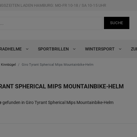
GSZEITEN LADEN HAMBURG: MO-FR 10-18 / SA 10-15 UHR
SUCHE
RRADHELME
SPORTBRILLEN
WINTERSPORT
ZU
 Kinnbügel
Giro Tyrant Spherical Mips Mountainbike-Helm
RANT SPHERICAL MIPS MOUNTAINBIKE-HELM
e
gefunden in Giro Tyrant Spherical Mips Mountainbike-Helm