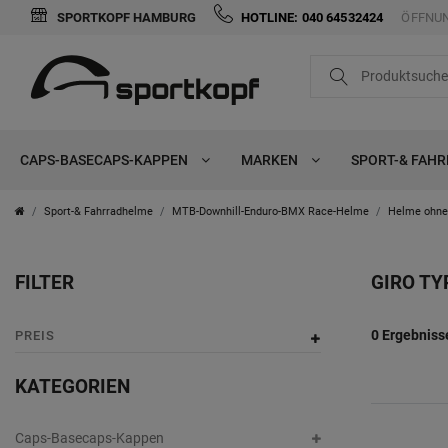
SPORTKOPF HAMBURG
HOTLINE: 040 64532424
ÖFFNUN
FILTER
P
r
CAPS-BASECAPS-KAPPEN
MARKEN
SPORT-& FAH
e
i
Sport-& Fahrradhelme
MTB-Downhill-Enduro-BMX Race-Helme
Helme ohne
s
FILTER
GIRO TY
0 Ergebniss
PREIS
KATEGORIEN
Caps-Basecaps-Kappen