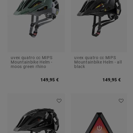
e
s
e
s
g
uvex quatro cc MIPS
uvex quatro cc MIPS
Mountainbike Helm -
Mountainbike Helm - all
moos green rhino
black
149,95 €
149,95 €