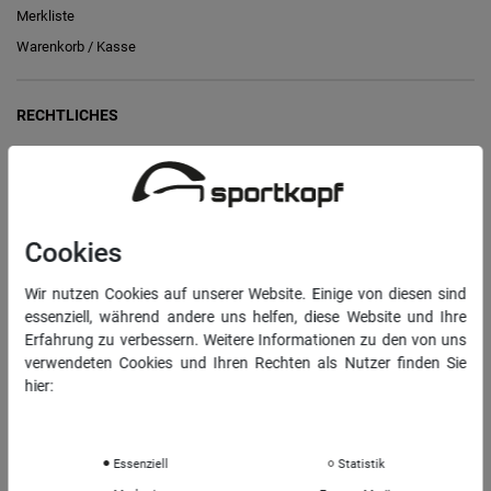
Merkliste
Warenkorb
/
Kasse
RECHTLICHES
Widerrufs­recht
Vertrag widerrufen
Daten­schutz­erklärung
Cookies
AGB
Wir nutzen Cookies auf unserer Website. Einige von diesen sind
Impressum
essenziell, während andere uns helfen, diese Website und Ihre
Erfahrung zu verbessern. Weitere Informationen zu den von uns
verwendeten Cookies und Ihren Rechten als Nutzer finden Sie
INFORMATIONEN
hier:
Über uns
Daten­schutz­erklärung
Impressum
Sportkopf Hamburg
Rücksendungen FAQ
Essenziell
Statistik