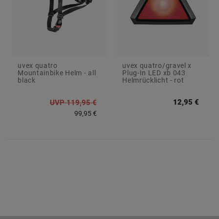
uvex quatro
uvex quatro/gravel x
Mountainbike Helm - all
Plug-In LED xb 043
black
Helmrücklicht - rot
12,95 €
UVP 119,95 €
99,95 €