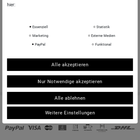
hier:
INFORMATIONEN
Daten­schutz­erklärung
Impressum
Über uns
Essenziell
Statistik
Sportkopf Hamburg
Marketing
Externe Medien
Rücksendungen FAQ
PayPal
Funktional
Hinweise zur Batterieentsorgung
Kontakt
Alle akzeptieren
Shop-Bewertungen
Nur Notwendige akzeptieren
Alle ablehnen
© Copyright 2026 | Alle Rechte vorbehalten. - sportkopf Helme und Brillen für den
Weitere Einstellungen
Sport | Realisation
colornativ /