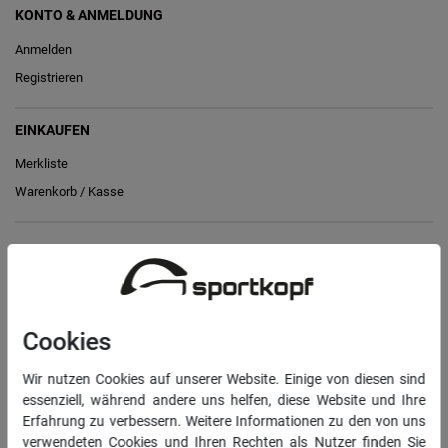
KONTO & ANMELDUNG
Anmelden
Registrieren
EINKAUFEN
Merkliste
Warenkorb
/
Kasse
RECHTLICHES
Widerrufs­recht
Vertrag widerrufen
Cookies
Daten­schutz­erklärung
Wir nutzen Cookies auf unserer Website. Einige von diesen sind
AGB
essenziell, während andere uns helfen, diese Website und Ihre
Impressum
Erfahrung zu verbessern. Weitere Informationen zu den von uns
verwendeten Cookies und Ihren Rechten als Nutzer finden Sie