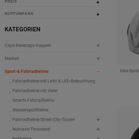
PREIS
e
s
e
s
g
KOPFUMFANG
KATEGORIEN
Caps-Basecaps-Kappen
Marken
Giro Synt
Sport-& Fahrradhelme
Fahrradhelme mit Licht & LED-Beleuchtung
Fahrradhelme mit Visier
Smarte Fahrradhelme
Wassersporthelme
Fahrradhelme Street-City-Touren
Nutcase/Thousand
Reithelme