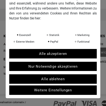
sind essenziell, während andere uns helfen, diese Website
und Ihre Erfahrung zu verbessern. Weitere Informationen zu
den von uns verwendeten Cookies und Ihren Rechten als
Nutzer finden Sie hier:
Daten­schutz­erklärung
Impressum
Essenziell
Statistik
Marketing
KONTO & ANMELDUNG
RECHTLICHES
Externe Medien
PayPal
Funktional
Anmelden
Widerrufs­recht
Registrieren
Vertrag wi
Alle akzeptieren
EINKAUFEN
Daten­schutz­erkl
Nur Notwendige akzeptieren
Merkliste
AGB
Warenkorb
/
Kasse
Impressum
Alle ablehnen
Weitere Einstellungen
Realisation
colornativ /