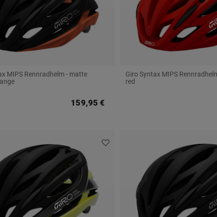
ax MIPS Rennradhelm - matte
Giro Syntax MIPS Rennradhelm
range
red
159,95 €