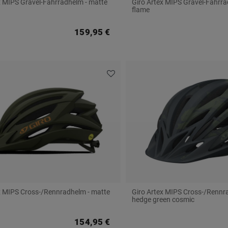
x MIPS Gravel-Fahrradhelm - matte
Giro Artex MIPS Gravel-Fahrra
flame
159,95 €
x MIPS Cross-/Rennradhelm - matte
Giro Artex MIPS Cross-/Rennr
n
hedge green cosmic
154,95 €