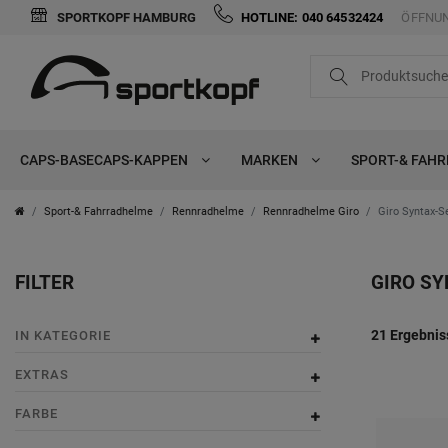
SPORTKOPF HAMBURG
HOTLINE: 040 64532424
ÖFFNUN
FILTER
i
n
K
CAPS-BASECAPS-KAPPEN
MARKEN
SPORT-& FAH
K
o
a
p
Sport-& Fahrradhelme
Rennradhelme
Rennradhelme Giro
Giro Syntax-S
t
f
FILTER
GIRO SY
e
E
u
g
x
F
P
m
21 Ergebnis
IN KATEGORIE
o
t
a
r
f
EXTRAS
r
r
r
e
a
FARBE
i
a
b
i
n