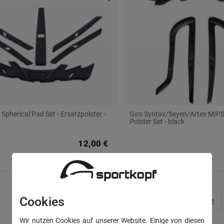
 Spherical Pad Set - Ersatzpolster -
Giro Syntax/Seyen/Artex MIP
Polster Set - black
12,00 €
Cookies
1
2
Wir nutzen Cookies auf unserer Website. Einige von diesen