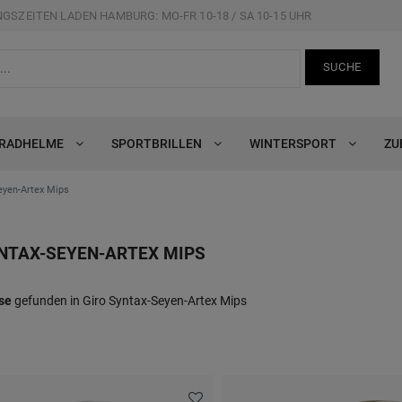
GSZEITEN LADEN HAMBURG: MO-FR 10-18 / SA 10-15 UHR
SUCHE
RRADHELME
SPORTBRILLEN
WINTERSPORT
ZU
eyen-Artex Mips
NTAX-SEYEN-ARTEX MIPS
se
gefunden in Giro Syntax-Seyen-Artex Mips