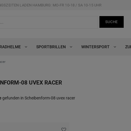
GSZEITEN LADEN HAMBURG: MO-FR 10-18 / SA 10-15 UHR
SUCHE
RRADHELME
SPORTBRILLEN
WINTERSPORT
ZU
acer
ENFORM-08 UVEX RACER
e
gefunden in Scheibenform-08 uvex racer