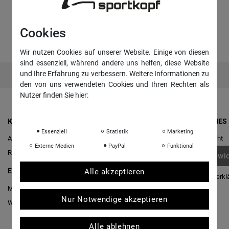
Cookies
Wir nutzen Cookies auf unserer Website. Einige von diesen
sind essenziell, während andere uns helfen, diese Website
und Ihre Erfahrung zu verbessern. Weitere Informationen zu
den von uns verwendeten Cookies und Ihren Rechten als
Nutzer finden Sie hier:
Daten­schutz­erklärung
Impressum
KONTO & ANMELDUNG
RECHTLICHES
Essenziell
Statistik
Marketing
Anmelden
Widerrufs­recht
Externe Medien
PayPal
Funktional
Registrieren
Vertrag wi
EINKAUFEN
Alle akzeptieren
Daten­schutz­erkl
Merkliste
AGB
Nur Notwendige akzeptieren
Warenkorb
/
Kasse
Impressum
Alle ablehnen