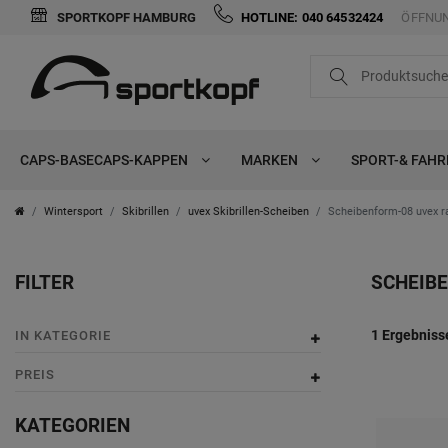
SPORTKOPF HAMBURG
HOTLINE: 040 64532424
ÖFFNUN
FILTER
i
n
CAPS-BASECAPS-KAPPEN
MARKEN
SPORT-& FAH
K
a
Wintersport
Skibrillen
uvex Skibrillen-Scheiben
Scheibenform-08 uvex r
t
FILTER
SCHEIB
e
g
P
1 Ergebniss
IN KATEGORIE
o
r
PREIS
r
e
KATEGORIEN
i
i