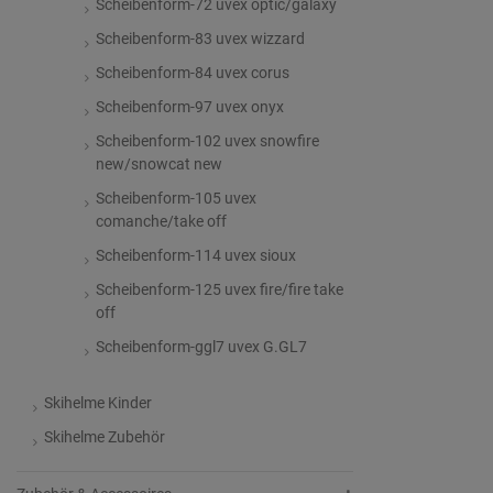
Scheibenform-72 uvex optic/galaxy
Scheibenform-83 uvex wizzard
Scheibenform-84 uvex corus
Scheibenform-97 uvex onyx
Scheibenform-102 uvex snowfire
new/snowcat new
Scheibenform-105 uvex
comanche/take off
Scheibenform-114 uvex sioux
Scheibenform-125 uvex fire/fire take
off
Scheibenform-ggl7 uvex G.GL7
Skihelme Kinder
Skihelme Zubehör