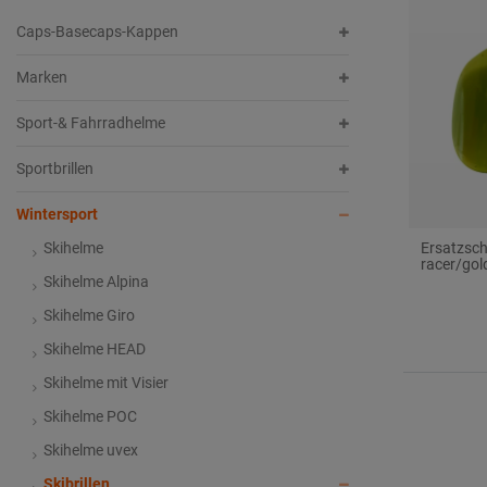
Caps-Basecaps-Kappen
e
s
Marken
Sport-& Fahrradhelme
Sportbrillen
Wintersport
Skihelme
Ersatzsche
racer/gol
Skihelme Alpina
Skihelme Giro
Skihelme HEAD
Skihelme mit Visier
Skihelme POC
Skihelme uvex
Skibrillen