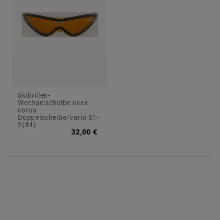
e
s
Skibrillen-
Wechselscheibe uvex
corus
Doppelscheibe/vario S1-
2(84)
32,00 €