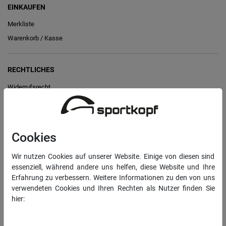
EINKAUFEN
Merkliste
Warenkorb
/
Kasse
RECHTLICHES
Widerrufs­recht
Vertrag widerrufen
Daten­schutz­erklärung
Cookies
AGB
Impressum
Wir nutzen Cookies auf unserer Website. Einige von diesen sind
essenziell, während andere uns helfen, diese Website und Ihre
Erfahrung zu verbessern. Weitere Informationen zu den von uns
INFORMATIONEN
verwendeten Cookies und Ihren Rechten als Nutzer finden Sie
hier:
Über uns
Daten­schutz­erklärung
Impressum
Sportkopf Hamburg