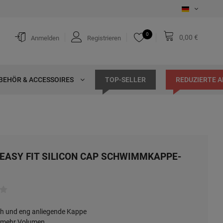
0
0,00 €
Anmelden
Registrieren
BEHÖR & ACCESSOIRES
TOP-SELLER
REDUZIERTE 
EASY FIT SILICON CAP SCHWIMMKAPPE-
h und eng anliegende Kappe
 mehr Volumen