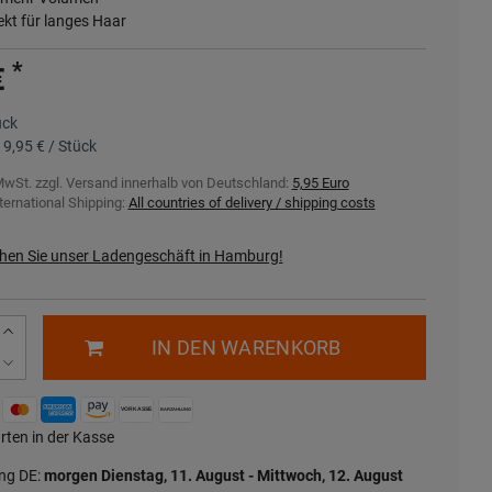
ekt für langes Haar
*
€
ück
s
9,95 € / Stück
MwSt. zzgl.
Versand innerhalb von Deutschland:
5,95 Euro
ternational Shipping:
All countries of delivery / shipping costs
hen Sie unser Ladengeschäft in Hamburg!
IN DEN WARENKORB
rten in der Kasse
ung DE:
morgen
Dienstag, 11. August
- Mittwoch, 12. August