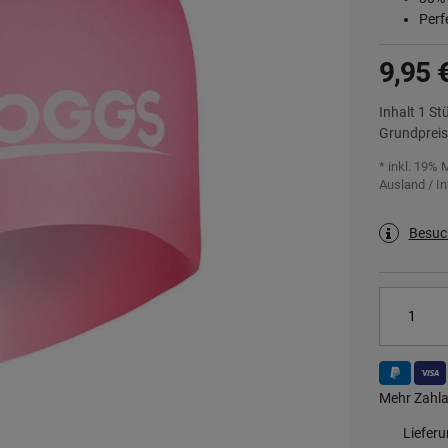
Perf
9,95 
Inhalt
1
St
Grundprei
* inkl. 19% 
Ausland / In
Besuc
Mehr Zahla
Liefer