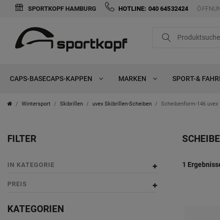
SPORTKOPF HAMBURG
HOTLINE: 040 64532424
ÖFFNUN
FILTER
i
n
CAPS-BASECAPS-KAPPEN
MARKEN
SPORT-& FAH
K
a
Wintersport
Skibrillen
uvex Skibrillen-Scheiben
Scheibenform-146 uvex f
t
FILTER
SCHEIBE
e
g
P
1 Ergebniss
IN KATEGORIE
o
r
PREIS
r
e
KATEGORIEN
i
i