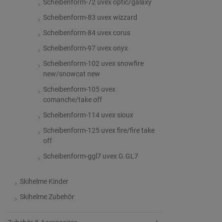
Scheibenform-72 uvex optic/galaxy
Scheibenform-83 uvex wizzard
Scheibenform-84 uvex corus
Scheibenform-97 uvex onyx
Scheibenform-102 uvex snowfire
new/snowcat new
Scheibenform-105 uvex
comanche/take off
Scheibenform-114 uvex sioux
Scheibenform-125 uvex fire/fire take
off
Scheibenform-ggl7 uvex G.GL7
Skihelme Kinder
Skihelme Zubehör