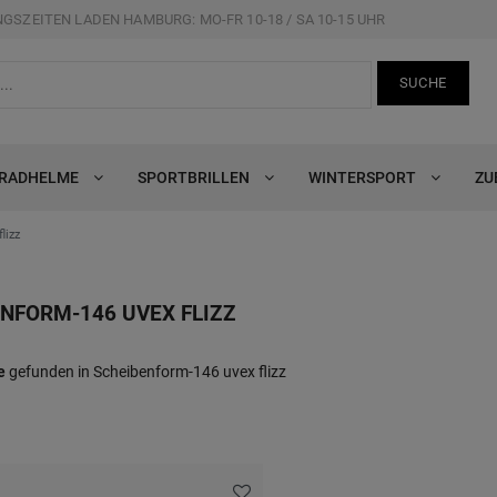
GSZEITEN LADEN HAMBURG: MO-FR 10-18 / SA 10-15 UHR
SUCHE
RRADHELME
SPORTBRILLEN
WINTERSPORT
ZU
lizz
NFORM-146 UVEX FLIZZ
e
gefunden in Scheibenform-146 uvex flizz