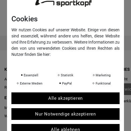
Cookies
Wir nutzen Cookies auf unserer Website. Einige von diesen
sind essenziell, während andere uns helfen, diese Website
und Ihre Erfahrung zu verbessern. Weitere Informationen zu
den von uns verwendeten Cookies und Ihren Rechten als
Nutzer finden Sie hier:
Daten­schutz­erklärung
Impressum
KONTO & ANMELDUNG
RECHTLICHES
Essenziell
Statistik
Marketing
Anmelden
Widerrufs­recht
Externe Medien
PayPal
Funktional
Registrieren
Vertrag wi
EINKAUFEN
Alle akzeptieren
Daten­schutz­erkl
Merkliste
AGB
Nur Notwendige akzeptieren
Warenkorb
/
Kasse
Impressum
Alle ablehnen