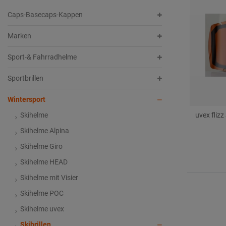
Caps-Basecaps-Kappen
e
s
Marken
Sport-& Fahrradhelme
Sportbrillen
Wintersport
Skihelme
uvex flizz
Skihelme Alpina
Skihelme Giro
Skihelme HEAD
Skihelme mit Visier
Skihelme POC
Skihelme uvex
Skibrillen