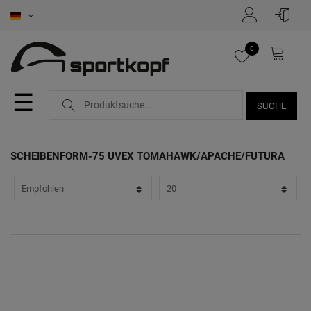
FILTER
0
P
r
☰
SUCHE
e
i
SCHEIBENFORM-75 UVEX TOMAHAWK/APACHE/FUTURA
s