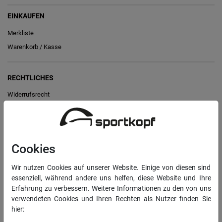
EINKAUFEN
Merkliste
Warenkorb
/
Kasse
RECHTLICHES
Widerrufs­recht
Vertrag widerrufen
Daten­schutz­erklärung
AGB
Cookies
Impressum
Wir nutzen Cookies auf unserer Website. Einige von diesen sind
essenziell, während andere uns helfen, diese Website und Ihre
Erfahrung zu verbessern. Weitere Informationen zu den von uns
INFORMATIONEN
verwendeten Cookies und Ihren Rechten als Nutzer finden Sie
Über uns
hier:
Sportkopf Hamburg